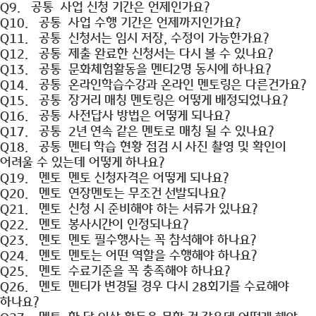
Q9.
공통
사업 신청 기간은 언제인가요?
Q10.
공통
사업 수행 기간은 언제까지인가요?
Q11.
공통
신청서는 임시 저장, 수정이 가능한가요?
Q12.
공통
제출 완료한 신청서는 다시 볼 수 있나요?
Q13.
공통
문화체험활동을 멘티2명 동시에 하나요?
Q14.
공통
온라인학습수강과 온라인 멘토링은 다른건가요?
Q15.
공통
장거리 매칭 멘토링은 어떻게 배정되었나요?
Q16.
공통
사전답사 방법은 어떻게 되나요?
Q17.
공통
2년 연속 같은 멘토로 매칭 될 수 있나요?
Q18.
공통
멘티 학습 현황 점검 시 사진 촬영 및 확인이
어려울 수 있는데 어떻게 하나요?
Q19.
멘토
멘토 신청자격은 어떻게 되나요?
Q20.
멘토
연장멘토는 무조건 선발되나요?
Q21.
멘토
신청 시 준비해야 하는 서류가 있나요?
Q22.
멘토
봉사시간이 인정되나요?
Q23.
멘토
멘토 필수행사는 꼭 참석해야 하나요?
Q24.
멘토
멘토는 어떤 역할을 수행해야 하나요?
Q25.
멘토
수료기준을 꼭 충족해야 하나요?
Q26.
멘토
멘티가 변경될 경우 다시 28회기를 수료해야
하나요?