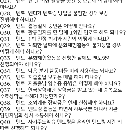
Q27.
멘토
한 달 이상 활동을 못할 것 같은데 어떻게 해야
하나요?
Q28.
멘토
멘티가 멘토링 당일날 불참한 경우 보강
진행해야 하나요?
Q29.
멘토
활동일지 승인은 어떻게 받나요?
Q30.
멘토
활동일지를 한 달에 1회만 업로드 해도 되나요?
Q31.
멘토
1회 인정 회기와 시간이 어떻게 되나요?
Q32.
멘토
계획한 날짜에 문화체험활동이 불가능할 경우
어떻게 해야 하나요?
Q33.
멘토
문화체험활동을 진행한 날에도 멘토링이
진행되어야 하나요?
Q34.
멘토
다음 분기 활동비를 미리 사용해도 되나요?
Q35.
멘토
지출출납 보고는 매일 해야 하나요?
Q36.
멘토
지출출납 영수증 증빙은 어떻게 해야 하나요?
Q37.
멘토
한국장학재단 장학금을 받고 있는데 중복으로
수료장학급 수혜가 가능한가요?
Q38.
멘토
소외계층 장학금은 언제 신청해야 하나요?
Q39.
멘토
멘토링 활동을 하면서 사무국뿐 아니라 기관
담당자님과 상시 소통해야 하나요?
Q40.
멘토
자기주도학습 멘토링을 온라인 멘토링 시간 외
따로 진행해도 되나요?