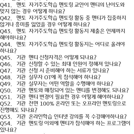
Q41.
멘토
자기주도학습 멘토링 교안이 멘티의 난이도와
맞지 않는 경우 어떻게 하나요?
Q42.
멘토
자기주도학습 멘토링 활동 중 멘티가 집중하지
않거나 흥미를 잃었을 경우 어떻게 하나요?
Q43.
멘토
자기주도학습 멘토링 활동지 제출은 언제까지
해야하나요?
Q44.
멘토
자기주도학습 멘토링 활동지는 어디로 올려야
하나요?
Q45.
기관
멘티 신청자격은 어떻게 되나요?
Q46.
기관
신청할 수 있는 최대 인원이 정해져 있나요?
Q47.
기관
신청 시 준비해야 하는 서류가 있나요?
Q48.
기관
실무자 OT에 꼭 참석해야 하나요?
Q49.
기관
실무자는 어떤 역할을 수행해야 하나요?
Q50.
기관
멘토와 매칭되어 있는 멘티를 변경해도 되나요?
Q51.
기관
멘티 변경이 필요한 경우 어떻게 해야하나요?
Q52.
기관
전면 100% 온라인 또는 오프라인 멘토링으로
진행해도 되나요?
Q53.
기관
온라인학습 인터넷 강의를 꼭 수강해야하나요?
Q54.
기관
멘토링 이외에 멘티가 참석해야 하는 프로그램이
있나요?